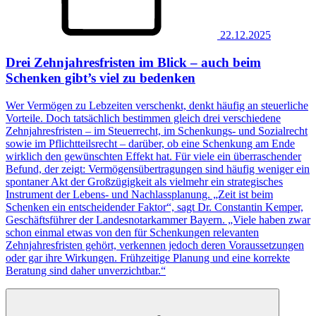
22.12.2025
Drei Zehnjahresfristen im Blick – auch beim
Schenken gibt’s viel zu bedenken
Wer Vermögen zu Lebzeiten verschenkt, denkt häufig an steuerliche
Vorteile. Doch tatsächlich bestimmen gleich drei verschiedene
Zehnjahresfristen – im Steuerrecht, im Schenkungs- und Sozialrecht
sowie im Pflichtteilsrecht – darüber, ob eine Schenkung am Ende
wirklich den gewünschten Effekt hat. Für viele ein überraschender
Befund, der zeigt: Vermögensübertragungen sind häufig weniger ein
spontaner Akt der Großzügigkeit als vielmehr ein strategisches
Instrument der Lebens- und Nachlassplanung. „Zeit ist beim
Schenken ein entscheidender Faktor“, sagt Dr. Constantin Kemper,
Geschäftsführer der Landesnotarkammer Bayern. „Viele haben zwar
schon einmal etwas von den für Schenkungen relevanten
Zehnjahresfristen gehört, verkennen jedoch deren Voraussetzungen
oder gar ihre Wirkungen. Frühzeitige Planung und eine korrekte
Beratung sind daher unverzichtbar.“