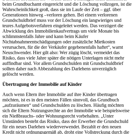
beim Grundbuchamt eingereicht und die Löschung vollzogen, ist die
Wahrscheinlichkeit groß, dass sie im Laufe der Zeit – ggf. über
Generationen hinweg –verloren gehen. Bei einem verlorenen
Grundschuldbrief muss vor der Löschung ein langwieriges und
teures Aufgebotsverfahren eingeleitet werden. Das verzögert die
Abwicklung des Immobilienkaufvertrags um viele Monate bis
schlimmstenfalls Jahre und kann beim Käufer
Nichtabnahmeentschädigungen oder zusätzliche Mietkosten
verursachen, für die der Verkäufer gegebenenfalls haftet“, warnt
Neuschwender. Hier gilt also: Wer zügig löscht, vermeidet das
Risiko, dass viele Jahre später die nötigen Unterlagen nicht mehr
auffindbar sind. Vor allem Grundschulden mit Grundschuldbrief
sollten daher nach Abbezahlung des Darlehens unverzüglich
gelöscht werden.
Übertragung der Immobilie auf Kinder
Auch wenn Eltern ihre Immobilie auf ihre Kinder übertragen
möchten, ist es in den meisten Fällen sinnvoll, das Grundbuch
„aufzuräumen“ und Grundschulden zu löschen. Häufig möchten
sich die Eltern Nutzungsrechte an der Immobilie wie beispielsweise
ein Nießbrauchs- oder Wohnungsrecht vorbehalten. „Unter
Umständen besteht das Risiko, dass der Erwerber die Grundschuld
für ein neues Darlehen wiederverwendet. Bezahlt er den neuen
Kredit nicht ordnungsgemäß ab, droht eine Vollstreckung durch die