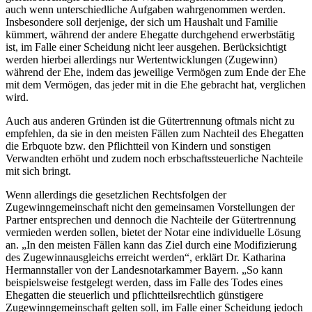
auch wenn unterschiedliche Aufgaben wahrgenommen werden.
Insbesondere soll derjenige, der sich um Haushalt und Familie
kümmert, während der andere Ehegatte durchgehend erwerbstätig
ist, im Falle einer Scheidung nicht leer ausgehen. Berücksichtigt
werden hierbei allerdings nur Wertentwicklungen (Zugewinn)
während der Ehe, indem das jeweilige Vermögen zum Ende der Ehe
mit dem Vermögen, das jeder mit in die Ehe gebracht hat, verglichen
wird.
Auch aus anderen Gründen ist die Gütertrennung oftmals nicht zu
empfehlen, da sie in den meisten Fällen zum Nachteil des Ehegatten
die Erbquote bzw. den Pflichtteil von Kindern und sonstigen
Verwandten erhöht und zudem noch erbschaftssteuerliche Nachteile
mit sich bringt.
Wenn allerdings die gesetzlichen Rechtsfolgen der
Zugewinngemeinschaft nicht den gemeinsamen Vorstellungen der
Partner entsprechen und dennoch die Nachteile der Gütertrennung
vermieden werden sollen, bietet der Notar eine individuelle Lösung
an. „In den meisten Fällen kann das Ziel durch eine Modifizierung
des Zugewinnausgleichs erreicht werden“, erklärt Dr. Katharina
Hermannstaller von der Landesnotarkammer Bayern. „So kann
beispielsweise festgelegt werden, dass im Falle des Todes eines
Ehegatten die steuerlich und pflichtteilsrechtlich günstigere
Zugewinngemeinschaft gelten soll, im Falle einer Scheidung jedoch