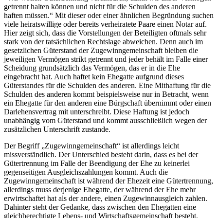
getrennt halten können und nicht für die Schulden des anderen
haften müssen.“ Mit dieser oder einer ähnlichen Begründung suchen
viele heiratswillige oder bereits verheiratete Paare einen Notar auf.
Hier zeigt sich, dass die Vorstellungen der Beteiligten oftmals sehr
stark von der tatsächlichen Rechtslage abweichen. Denn auch im
gesetzlichen Güterstand der Zugewinngemeinschaft bleiben die
jeweiligen Vermögen strikt getrennt und jeder behält im Falle einer
Scheidung grundsätzlich das Vermögen, das er in die Ehe
eingebracht hat. Auch haftet kein Ehegatte aufgrund dieses
Güterstandes für die Schulden des anderen. Eine Mithaftung für die
Schulden des anderen kommt beispielsweise nur in Betracht, wenn
ein Ehegatte für den anderen eine Bürgschaft übernimmt oder einen
Darlehensvertrag mit unterschreibt. Diese Haftung ist jedoch
unabhängig vom Güterstand und kommt ausschließlich wegen der
zusätzlichen Unterschrift zustande.
Der Begriff „Zugewinngemeinschaft“ ist allerdings leicht
missverständlich. Der Unterschied besteht darin, dass es bei der
Gütertrennung im Falle der Beendigung der Ehe zu keinerlei
gegenseitigen Ausgleichszahlungen kommt. Auch die
Zugewinngemeinschaft ist während der Ehezeit eine Gütertrennung,
allerdings muss derjenige Ehegatte, der während der Ehe mehr
erwirtschaftet hat als der andere, einen Zugewinnausgleich zahlen.
Dahinter steht der Gedanke, dass zwischen den Ehegatten eine
gleichberechtigte Lebens- und Wirtschaftsgemeinschaft besteht,