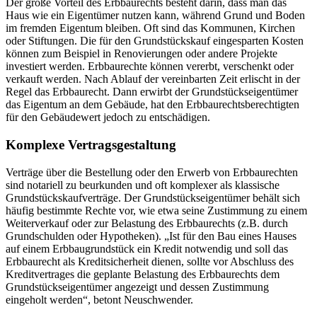
Der große Vorteil des Erbbaurechts besteht darin, dass man das
Haus wie ein Eigentümer nutzen kann, während Grund und Boden
im fremden Eigentum bleiben. Oft sind das Kommunen, Kirchen
oder Stiftungen. Die für den Grundstückskauf eingesparten Kosten
können zum Beispiel in Renovierungen oder andere Projekte
investiert werden. Erbbaurechte können vererbt, verschenkt oder
verkauft werden. Nach Ablauf der vereinbarten Zeit erlischt in der
Regel das Erbbaurecht. Dann erwirbt der Grundstückseigentümer
das Eigentum an dem Gebäude, hat den Erbbaurechtsberechtigten
für den Gebäudewert jedoch zu entschädigen.
Komplexe Vertragsgestaltung
Verträge über die Bestellung oder den Erwerb von Erbbaurechten
sind notariell zu beurkunden und oft komplexer als klassische
Grundstückskaufverträge. Der Grundstückseigentümer behält sich
häufig bestimmte Rechte vor, wie etwa seine Zustimmung zu einem
Weiterverkauf oder zur Belastung des Erbbaurechts (z.B. durch
Grundschulden oder Hypotheken). „Ist für den Bau eines Hauses
auf einem Erbbaugrundstück ein Kredit notwendig und soll das
Erbbaurecht als Kreditsicherheit dienen, sollte vor Abschluss des
Kreditvertrages die geplante Belastung des Erbbaurechts dem
Grundstückseigentümer angezeigt und dessen Zustimmung
eingeholt werden“, betont Neuschwender.