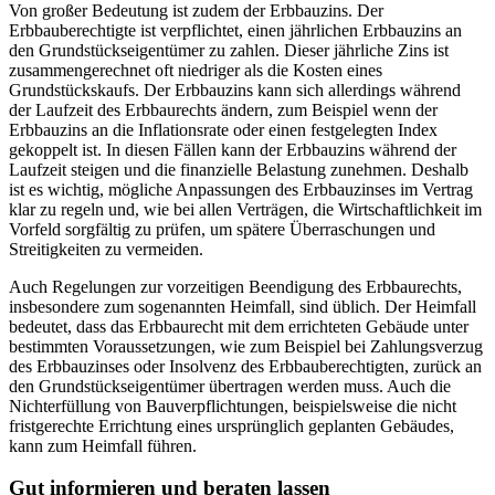
Von großer Bedeutung ist zudem der Erbbauzins. Der
Erbbauberechtigte ist verpflichtet, einen jährlichen Erbbauzins an
den Grundstückseigentümer zu zahlen. Dieser jährliche Zins ist
zusammengerechnet oft niedriger als die Kosten eines
Grundstückskaufs. Der Erbbauzins kann sich allerdings während
der Laufzeit des Erbbaurechts ändern, zum Beispiel wenn der
Erbbauzins an die Inflationsrate oder einen festgelegten Index
gekoppelt ist. In diesen Fällen kann der Erbbauzins während der
Laufzeit steigen und die finanzielle Belastung zunehmen. Deshalb
ist es wichtig, mögliche Anpassungen des Erbbauzinses im Vertrag
klar zu regeln und, wie bei allen Verträgen, die Wirtschaftlichkeit im
Vorfeld sorgfältig zu prüfen, um spätere Überraschungen und
Streitigkeiten zu vermeiden.
Auch Regelungen zur vorzeitigen Beendigung des Erbbaurechts,
insbesondere zum sogenannten Heimfall, sind üblich. Der Heimfall
bedeutet, dass das Erbbaurecht mit dem errichteten Gebäude unter
bestimmten Voraussetzungen, wie zum Beispiel bei Zahlungsverzug
des Erbbauzinses oder Insolvenz des Erbbauberechtigten, zurück an
den Grundstückseigentümer übertragen werden muss. Auch die
Nichterfüllung von Bauverpflichtungen, beispielsweise die nicht
fristgerechte Errichtung eines ursprünglich geplanten Gebäudes,
kann zum Heimfall führen.
Gut informieren und beraten lassen